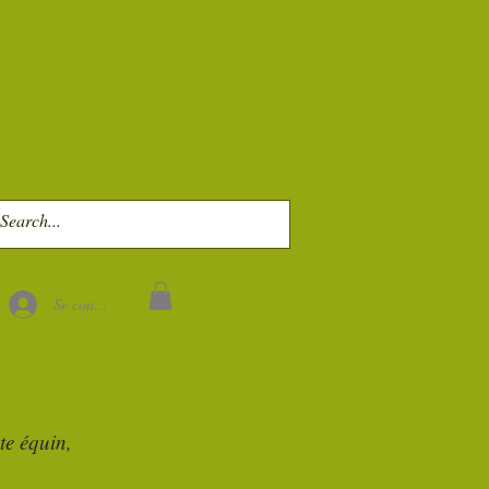
Se connecter
Boutique
Fidélité
te équin,