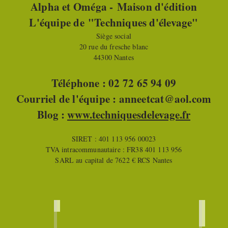
Alpha et Oméga -
Maison d'édition
L'équipe de
"Techniques d'élevage"
Siège social
20 rue du fresche blanc
44300 Nantes
Téléphone : 02 72 65 94 09
Courriel de l'équipe :
anneetcat@aol.com
B
log :
www.techniquesdelevage.fr
SIRET : 401 113 956 00023
TVA intracommunautaire : FR38 401 113 956
SARL au capital de 7622 € RCS Nantes
ER
François KAEFFER
Anne
Associé
Associée