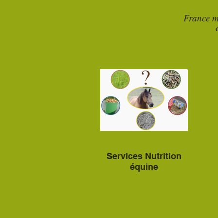
France m
Services Nutrition
équine