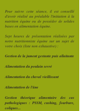
Pour suivre cette séance, il est conseillé
d'avoir réalisé au préalable l'initiation à la
nutrition équine ou de posséder de solides
bases en alimentation équine.
Sept heures de présentation réalisées par
notre nutritionniste équine sur un sujet de
votre choix (liste non exhaustive) :
Gestion de la jument gestante puis allaitante
Alimentation du poulain sevré
Alimentation du cheval
vieillissant
Alimentation de l'âne
Gestion théorique alimentaire des cas
pathologiques : PSSM, cushing, fourbure,
coliques...