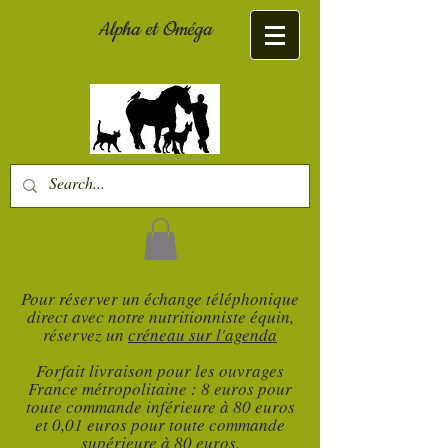
Alpha et Oméga
Pour réserver un échange téléphonique
direct avec notre nutritionniste équin,
réservez un
créneau sur l'agenda
Forfait livraison pour les ouvrages
France métropolitaine : 8 euros pour
toute commande inférieure à 80 euros
et 0,01 euros pour toute commande
supérieure à 80 euros.