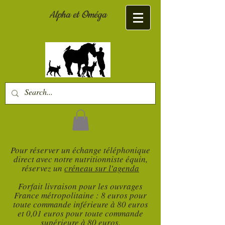
Alpha et Oméga
Pour réserver un échange téléphonique
direct avec notre nutritionniste équin,
réservez un
créneau sur l'agenda
Forfait livraison pour les ouvrages
France métropolitaine : 8 euros pour
toute commande inférieure à 80 euros
et 0,01 euros pour toute commande
supérieure à 80 euros.