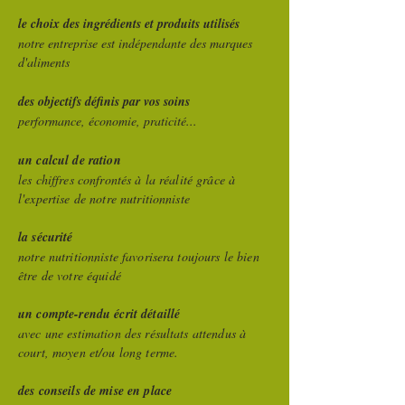
le choix des ingrédients et produits utilisés
notre entreprise est indépendante des marques
d'aliments
des objectifs définis par vos soins
performance, économie, praticité...
un calcul de ration
les chiffres confrontés à la réalité grâce à
l'expertise de notre nutritionniste
la sécurité
notre nutritionniste favorisera toujours le bien
être de votre équidé
un compte-rendu écrit détaillé
avec une estimation des résultats attendus à
court, moyen et/ou long terme.
des conseils de mise en place